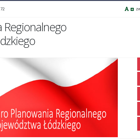
 72
zw
a Regionalnego
dzkiego