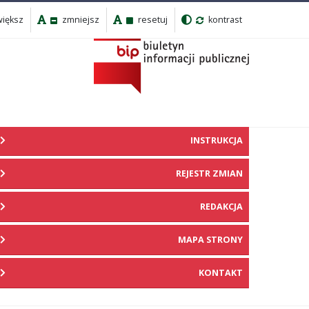
iększ
zmniejsz
resetuj
kontrast
INSTRUKCJA
REJESTR ZMIAN
REDAKCJA
MAPA STRONY
KONTAKT