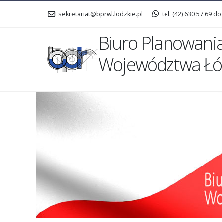
sekretariat@bprwl.lodzkie.pl
tel. (42) 630 57 69 do
Biuro Planowani
Województwa Łó