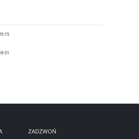
35:15
b
59:31
b
A
ZADZWOŃ