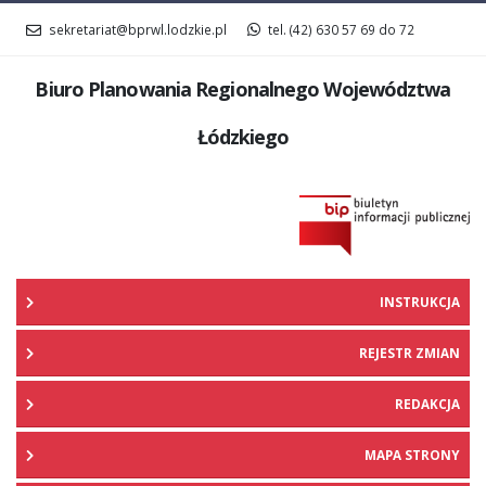
sekretariat@bprwl.lodzkie.pl
tel. (42) 630 57 69 do 72
Biuro Planowania Regionalnego
Województwa
Łódzkiego
INSTRUKCJA
REJESTR ZMIAN
REDAKCJA
MAPA STRONY