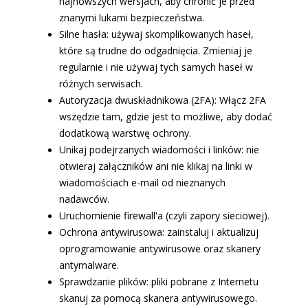
najnowszych wersjach, aby chronić je przed
znanymi lukami bezpieczeństwa.
Silne hasła: używaj skomplikowanych haseł,
które są trudne do odgadnięcia. Zmieniaj je
regularnie i nie używaj tych samych haseł w
różnych serwisach.
Autoryzacja dwuskładnikowa (2FA): Włącz 2FA
wszędzie tam, gdzie jest to możliwe, aby dodać
dodatkową warstwę ochrony.
Unikaj podejrzanych wiadomości i linków: nie
otwieraj załączników ani nie klikaj na linki w
wiadomościach e-mail od nieznanych
nadawców.
Uruchomienie firewall'a (czyli zapory sieciowej).
Ochrona antywirusowa: zainstaluj i aktualizuj
oprogramowanie antywirusowe oraz skanery
antymalware.
Sprawdzanie plików: pliki pobrane z Internetu
skanuj za pomocą skanera antywirusowego.