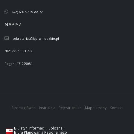
(42) 630 57 69 do 72
NAPISZ
sekretariat@bprwl.lodzkie.pl
NIP: 725 10 53 782
Regon: 471279081
Strona główna
Instrukcja
Rejestr zmian
Mapa strony
Kontakt
Biuletyn Informacji Publicznej
Biura Planowania Regionalnego